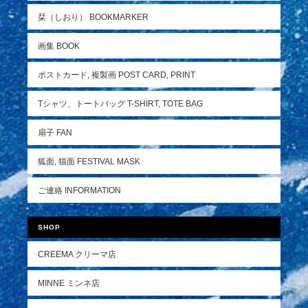
栞（しおり） BOOKMARKER
画集 BOOK
ポストカード, 複製画 POST CARD, PRINT
Tシャツ、トートバッグ T-SHIRT, TOTE BAG
扇子 FAN
狐面, 猫面 FESTIVAL MASK
ご連絡 INFORMATION
SHOP
CREEMA クリーマ店
MINNE ミンネ店