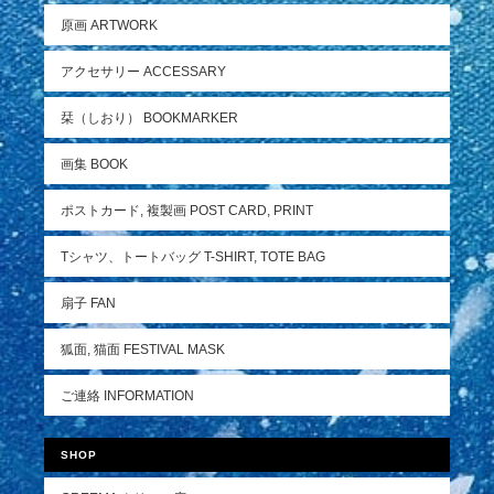
原画 ARTWORK
アクセサリー ACCESSARY
栞（しおり） BOOKMARKER
画集 BOOK
ポストカード, 複製画 POST CARD, PRINT
Tシャツ、トートバッグ T-SHIRT, TOTE BAG
扇子 FAN
狐面, 猫面 FESTIVAL MASK
ご連絡 INFORMATION
SHOP