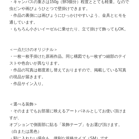
・キャンバスの重さは150g（卵3個分）程度ととても軽量。なので
虫ピンや画びょうひとつで壁掛けできます。
・作品の裏側には画びょうにひっかけやすいよう、金具とヒモを
通しています。
・もちろん小さいイーゼルに乗せたり、立て掛けて飾ってもOK。
＜一点だけのオリジナル＞
・一枚一枚手掛けた原画作品。同じ構図でも一枚ずつ細部のテイ
ストや色合いが異なります。
・作品の写真は都度差し替えておりますので、掲載している写真
の現品が届きます。
・作品サイン入り。
＜選べる装飾＞
・そのままでもお部屋に映えるアートパネルとしてお使い頂けま
すが、
オプションで側面部に貼る「装飾テープ」をお選び頂けます。
（白または黒色）
・額に入れたい場合も、便利な規格サイズ（SM）です。