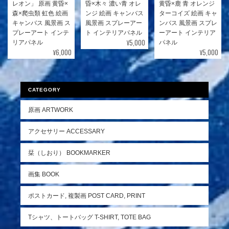
レオン」 原画 黄昏×
昏×木々 濃い青 オレ
黄昏×鹿 青 オレンジ
森×爬虫類 虹色 絵画
ンジ 絵画 キャンバス
ターコイズ 絵画 キャ
キャンバス 風景画 ス
風景画 スプレーアー
ンバス 風景画 スプレ
プレーアート インテ
ト インテリアパネル
ーアート インテリア
¥5,000
リアパネル
パネル
¥6,000
¥5,000
CATEGORY
原画 ARTWORK
アクセサリー ACCESSARY
栞（しおり） BOOKMARKER
画集 BOOK
ポストカード, 複製画 POST CARD, PRINT
Tシャツ、トートバッグ T-SHIRT, TOTE BAG