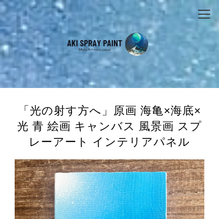
「光の射す方へ」原画 海亀×海底×
光 青 絵画 キャンバス 風景画 スプ
レーアート インテリアパネル