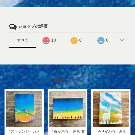
ショップの評価
10
0
0
すべて
RELATED ITEMS
「ストレンジ・カメ
「夜が来る」 原画 黄
「移り変わる」原画