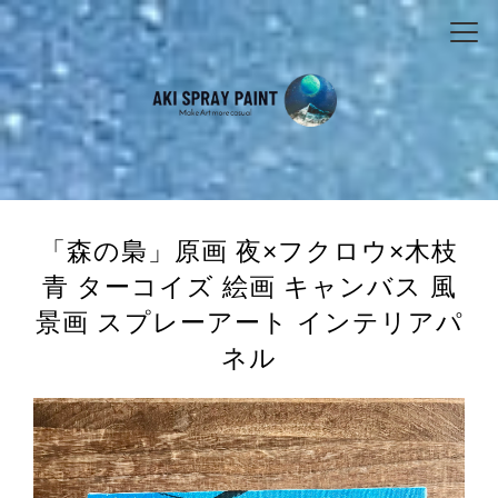
「森の梟」原画 夜×フクロウ×木枝
青 ターコイズ 絵画 キャンバス 風
景画 スプレーアート インテリアパ
ネル