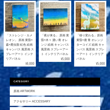
「ストレンジ・カメ
「夜が来る」 原画 黄
「移り変わる」原画
レオン」 原画 黄昏×
昏×木々 濃い青 オレ
黄昏×鹿 青 オレンジ
森×爬虫類 虹色 絵画
ンジ 絵画 キャンバス
ターコイズ 絵画 キャ
キャンバス 風景画 ス
風景画 スプレーアー
ンバス 風景画 スプレ
プレーアート インテ
ト インテリアパネル
ーアート インテリア
¥5,000
リアパネル
パネル
¥6,000
¥5,000
CATEGORY
原画 ARTWORK
アクセサリー ACCESSARY